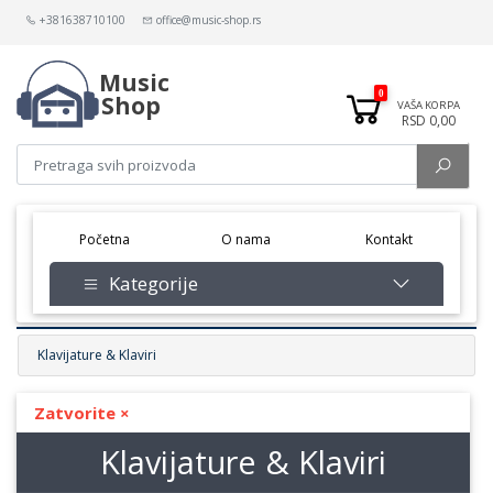
+381638710100
office@music-shop.rs
Music
0
Shop
VAŠA KORPA
RSD 0,00
(current)
Početna
O nama
Kontakt
Kategorije
Klavijature & Klaviri
☰
Klavijature & Klaviri
Zatvorite ×
Klavijature & Klaviri